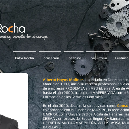
Patxi Rocha
Formación
Coaching
Consultoría
Testimon
Alberto Hoyos Moliner
, Licenciado en Derecho por
Madrid en 1987, inició su carrera profesional en la 
de empresas PRODEMSA en Madrid, en el Area de Au
hasta el año 2000, trabajó en MAPFRE VIDA como R
Formación en los Servicios Centrales.
En el año 2000, desarrolla su actividad como
Consu
colaborando con la Fundación MAPFRE, la Asociación 
GARRIGUES, la Universidad de Alcalá de Henares, las
CESMA y empresas del Sector Seguros y Banca co
HELVETIA, MUTUA MADRILEÑA, WILLIS, ASISA, MU
BARCLAYS.