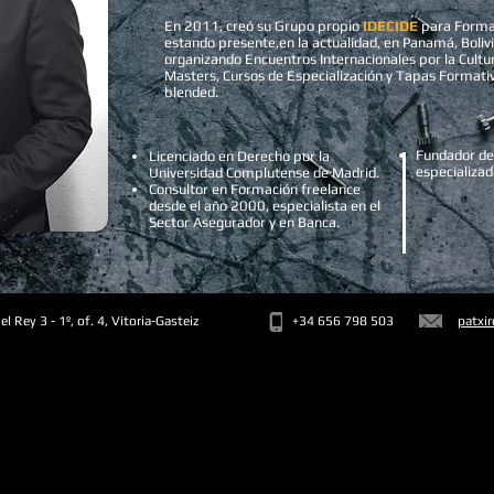
En 2011, creó su Grupo propio
IDECIDE
para Forma
estando presente,en la actualidad, en Panamá, Boliv
organizando Encuentros Internacionales por la Cultu
Masters, Cursos de Especialización y Tapas Formativa
blended.
Fundador de
Licenciado en Derecho por la
especializa
Universidad Complutense de Madrid.
Consultor en Formación freelance
desde el año 2000, especialista en el
Sector Asegurador y en Banca.
el Rey 3 - 1º, of. 4, Vitoria-Gasteiz
+34 656 798 503
patxi