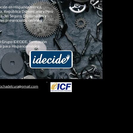
ción en Hispanoamérica,
ia, República Dominicana y Perú
ra del Seguro, Diplomados y
s presenciales, on line y
l Grupo IDECIDE, formación
da para Hispanoamérica.
rochadelcura@gmail.com