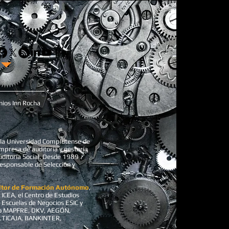
ios Inn Rocha
 la Universidad Complutense de
empresa de auditoría y gestoría
ditoría Social. Desde 1989
esponsable de Selección y
ltor de Formación Autónomo
,
ICEA, el Centro de Estudios
 Escuelas de Negocios ESIC y
mo MAPFRE, DKV, AEGÓN,
LTICAJA, BANKINTER,