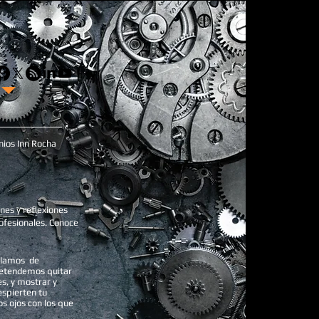
ios Inn Rocha
nes y reflexiones
ofesionales. Conoce
blamos de
pretendemos quitar
es, y mostrar y
espierten tu
s ojos con los que