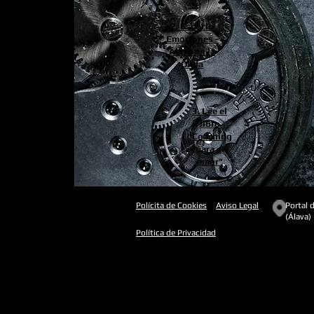
2. Espacio
Emociones -
Álava en la
Onda
3. Lee el
libro
"Coaching
para el
amor"
Polícita de Cookies
Aviso Legal
Portal d
(Álava)
Política de Privacidad