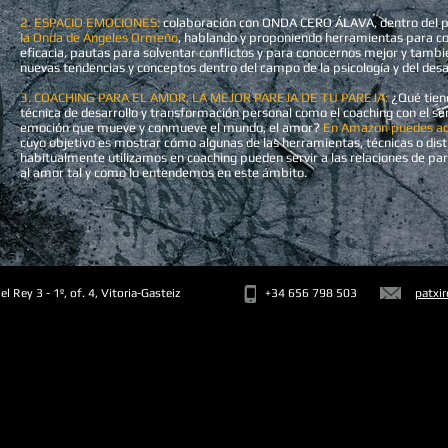
2. ESPACIO EMOCIONES:
colaboración con ONDA CERO ÁLAVA, dentro del
la Onda de Ángeles Ormeño
, hablando y proponiendo herramientas para c
eficacia, pautas para solventar conflictos y para conocernos mejor y tamb
nuevas tendencias y conceptos dentro del campo de la psicología y del desa
3. COACHING PARA EL AMOR, LA MEJOR PAREJA DE TU PAREJA:
¿Qué tien
técnica de desarrollo y transformación personal como el coaching con el se
emoción que mueve y conmueve el mundo, el amor?
En Amazon puedes adq
cuyo objetivo es mostrar cómo algunas de las herramientas, técnicas o dis
habitualmente utilizamos en coaching pueden servir a las relaciones de par
al amor tal y como lo entendemos en este ámbito.
el Rey 3 - 1º, of. 4, Vitoria-Gasteiz
+34 656 798 503
patxi