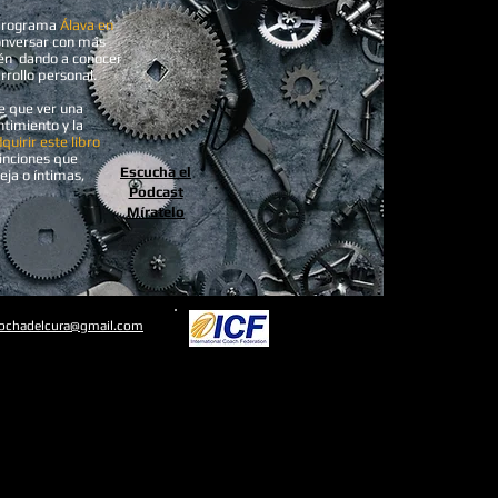
 programa
Álava en
onversar con más
ién dando a conocer
rrollo personal.
e que ver una
ntimiento y la
uirir este libro
tinciones que
Escucha el
eja o íntimas,
Podcast
Míratelo
rochadelcura@gmail.com