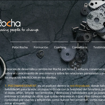
Patxi Rocha
Formación
Coaching
Consultoría
Testimon
Espacios de desarrollo y cambio Inn Rocha por la red. Lecturas, conversacio
sobre el conocimiento de uno mismo y sobre las relaciones personales y pr
los espacios INN ROCHA en los medios.
1. PSICOMANEGEMENT:
es un podcast dentro la
red AVpodcast
, donde ha
habilidades para la vida: un espacio donde con la humildad del ferretero, 
el óxido, afilar, limpiar herramientas y destrezas y habilidades que ya pose
entrenar el catálogo de otras que quizás desconoces o que si las conoces d
curiosidad por usarlas y adquirirlas como nuevas herramientas, como nuevo
mirar el mundo.