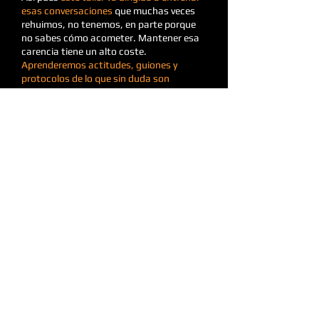
esas conversaciones
que muchas veces
rehuimos, no tenemos, en parte porque
no sabes cómo acometer. Mantener esa
carencia tiene un alto coste.
Aprenderemos actitudes, guiones y
protocolos de lo que sin duda son
conversaciones cruciales para la vida
personal y laboral.
Polícita de
Política de
Aviso
Cookies
Privacidad
Legal
Portal del Rey 3 - 1º, of. 4, Vitoria-Gasteiz (Álava)
+34 656 798 503
patxirochadelcura@gmail.com