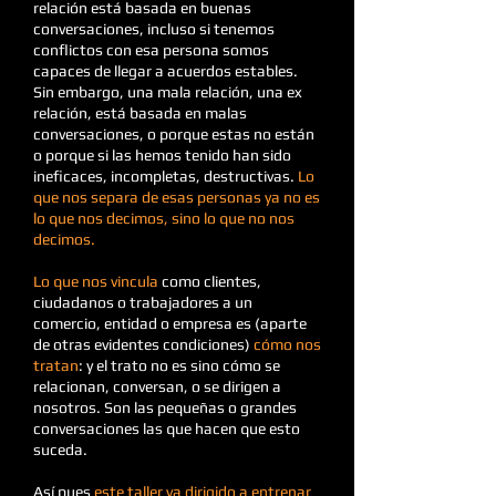
relación está basada en buenas
conversaciones, incluso si tenemos
conflictos con esa persona somos
capaces de llegar a acuerdos estables.
Sin embargo, una mala relación, una ex
relación, está basada en malas
conversaciones, o porque estas no están
o porque si las hemos tenido han sido
ineficaces, incompletas, destructivas.
Lo
que nos separa de esas personas ya no es
lo que nos decimos, sino lo que no nos
decimos.
Lo que nos vincula
como clientes,
ciudadanos o trabajadores a un
comercio, entidad o empresa es (aparte
de otras evidentes condiciones)
cómo nos
tratan
: y el trato no es sino cómo se
relacionan, conversan, o se dirigen a
nosotros. Son las pequeñas o grandes
conversaciones las que hacen que esto
suceda.
Así pues
este taller va dirigido a entrenar