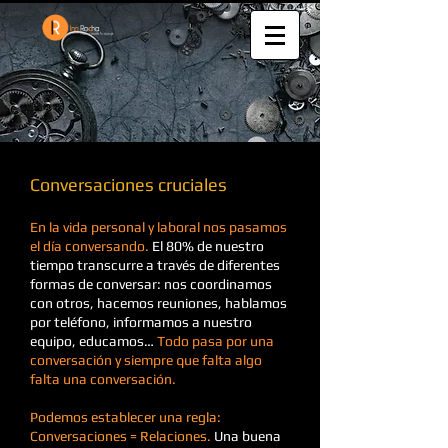
Conversaciones cruciales
En la vida personal y laboral nos pasamos
el día conversando.
El 80% de nuestro
tiempo transcurre a través de diferentes
formas de conversar: nos coordinamos
con otros, hacemos reuniones, hablamos
por teléfono, informamos a nuestro
equipo, educamos…
Todo pasa por una
conversación y siempre que falta algo
falta una conversación.
Podemos establecer una regla:
Conversaciones = Relaciones.
Una buena