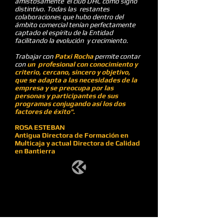
amistosamente el club DHC como signo
distintivo. Todas las restantes
colaboraciones que hubo dentro del
ámbito comercial tenían perfectamente
captado el espíritu de la Entidad
facilitando la evolución y crecimiento.
Trabajar con
Patxi Rocha
permite contar
con
un profesional con conocimiento y
criterio, cercano, sincero y objetivo,
que se adapta a las necesidades de la
empresa y se preocupa por las
personas y participantes de sus
programas conjugando así los dos
factores de éxito".
ROSA ESTEBAN
Antigua Directora de Formación en
Multicaja y actual Directora de Calidad
en Bantierra
Nuestro
s