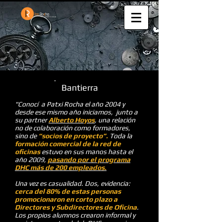
Bantierra
"Conocí a Patxi Rocha el año 2004 y
desde ese mismo año iniciamos, junto a
su partner
Alberto Hoyos
, una relación
no de colaboración como formadores,
sino de
“socios de proyecto”.
Toda la
formación comercial de la red de
oficinas
estuvo en sus manos hasta el
año 2009,
pasando por el programa
DHC más de 200 empleados.
Una vez es casualidad. Dos, evidencia:
cerca del 80% de estas personas
promocionaron en corto plazo a
Directores y Subdirectores de Oficina
.
Los propios alumnos crearon informal y